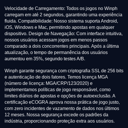
Velocidade de Carregamento: Todos os jogos no Winph
carregam em até 2 segundos, garantindo uma experiência
fluida. Compatibilidade: Nosso sistema suporta Android,
iOS, Windows e Mac, permitindo apostas em qualquer
dispositivo. Design de Navegação: Com interface intuitiva,
nossos usuários acessam jogos em menos passos
comparado a dois concorrentes principais. Após a última
atualização, o tempo de permanência dos usuários
aumentou em 35%, segundo testes A/B.
Winph garante segurança com criptografia SSL de 256 bits
e autenticação de dois fatores. Temos licença MGA
(número de licença: MGA/CRP/123/2020) e
implementamos políticas de jogo responsável, como
limites diários de apostas e opções de autoexclusão. A
certificação eCOGRA aprova nossa prática de jogo justo,
com zero incidentes de vazamento de dados nos últimos
12 meses. Nossa segurança excede os padrões da
indústria, proporcionando proteção extra aos usuários.