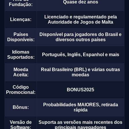
Quase dez anos
Fundação:
Licenciado e regulamentado pela
Licenças:
Autoridade de Jogos de Malta
Países
Disponível para jogadores do Brasil e
Disponíveis:
diversos outros países
Idiomas
Português, Inglês, Espanhol e mais
Suportados:
Moeda
Real Brasileiro (BRL) e várias outras
Aceita:
moedas
Código
BONUS2025
Promocional:
Probabilidades MAIORES, retirada
Bônus:
rápida
Versão de
Suporta as versões mais recentes dos
Software:
principais navegadores