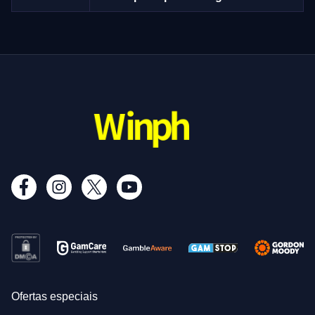
Ofertas especiais